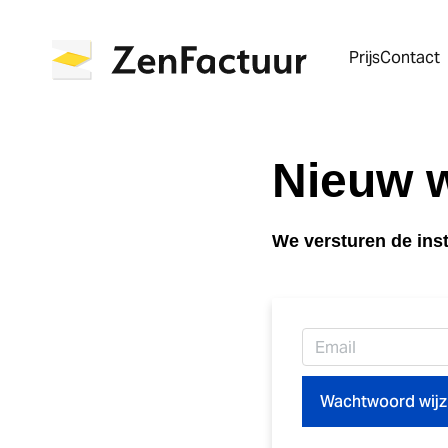
Prijs
Contact
Nieuw 
We versturen de inst
Email (login)
Wachtwoord wij